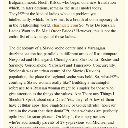
Bulgarian monk, Neofit Rilski, who began on a new translation
which, in later editions, remains the usual model today.
Theyâ€™re the kind of ladies who can problem you
intellectually, which, believe me, is a breath of contemporary air
in the relationship world.
charmdate.com
So, Why Do Russian
Ladies Want to Be Mail Order Brides? However, this is not the
entire list of advantages of those ladies.
The dichotomy of a Slavic veche centre and a Varangian
druzhina station has parallels in different areas of Rus: compare
Novgorod and Holmsgard, Chernigov and Shestovitsa, Rostov and
Sarskoye Gorodishche, Yaroslavl and Timeryovo. Concurrently,
Smolensk was an urban centre of the Slavic (Krivich)
population, the place the regional veche was held. So, whatâ€™s
courting a Slavic woman really like? Building a meaningful
reference to a Russian woman might be simpler for those who
give attention to the things she values. Are There any Things I
Shouldn't Speak about on a Date? Yes, they're! A few of them
have cellular apps (like SingleSlavic or GoldenBride), however
even in the event that they donâ€™t, their websites are perfectly
optimized for smartphones. On May 1, the empty nesters -
who're additionally parents of 27-yr-previous son Michael and
22-12 months-old son Joaquin - will impressively celebrate their