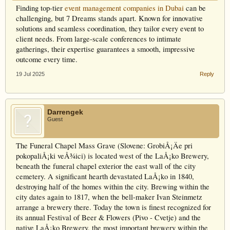
Finding top-tier
event management companies in Dubai
can be
challenging, but 7 Dreams stands apart. Known for innovative
solutions and seamless coordination, they tailor every event to
client needs. From large-scale conferences to intimate
gatherings, their expertise guarantees a smooth, impressive
outcome every time.
19 Jul 2025
Reply
Darrengek
Guest
The Funeral Chapel Mass Grave (Slovene: GrobiÅ¡Äe pri
pokopaliÅ¡ki veÅ¾ici) is located west of the LaÅ¡ko Brewery,
beneath the funeral chapel exterior the east wall of the city
cemetery. A significant hearth devastated LaÅ¡ko in 1840,
destroying half of the homes within the city. Brewing within the
city dates again to 1817, when the bell-maker Ivan Steinmetz
arrange a brewery there. Today the town is finest recognized for
its annual Festival of Beer & Flowers (Pivo - Cvetje) and the
native LaÅ¡ko Brewery, the most important brewery within the