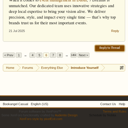
unmatched. Our dedicated team uses innovative strategies and
deep local expertise to bring your vision alive. We deliver
precision, style, and impact every single time — that’s why top
brands trust us for their most important events.
21 Jul 2025
Reply
Reply to Thread
< Prev
1
←
4
5
6
7
8
→
Next >
1464
Home
Forums
Everything Else
Introduce Yourself
Bookangel Casual
English (US)
Contact Us
Help
Forum software by XenForo™
Terms and Rules
Some XenForo functionality crafted by
Audentio Design
.
Schedule by Nobita
|
XenForo style by pixelExit.com