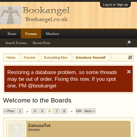
Log in or Sign up
Home
Forums
Members
Search Forums
Recent Posts
Home
Forums
Everything Else
Introduce Yourself
Restoring a database problem, so some threads
may be out of order. Fixing this now. If you spot
one, PM @bookangel
Welcome to the Boards
< Prev
1
←
4
5
6
7
8
→
Next >
1464
ZairusaTut
Member