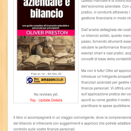
Questo manuale è la vostra bu
dell’economia aziendale. Con 
pratico, vi condurrà attraverso i
gestione finanziaria in modo ch
Dall’analisi dettagliata dei costi
un bilancio solido, questo man
passo, fornendo strumenti esse
valutare le performance finanzi
esempi chiari e casi pratici, ac
concetti di base della contabili
Ma non è tutto! Oltre all’appro
Free on 1
st
- 6
th
Nov 23
introduce un’intrigante prospetti
finanziari aziendali per gestire
finanze personali. Vi offrirà un
sull’applicazione pratica dei co
No reviews yet.
spunti su come gestire il vostro 
Top
-
Update Details
pianificare le spese quotidiane.
Il libro vi accompagnerà in un viaggio coinvolgente, dove la comprensione 
del bilancio si intreccerà con suggerimenti e approcci che potrete adattare 
controllo sulle vostre finanze personali.