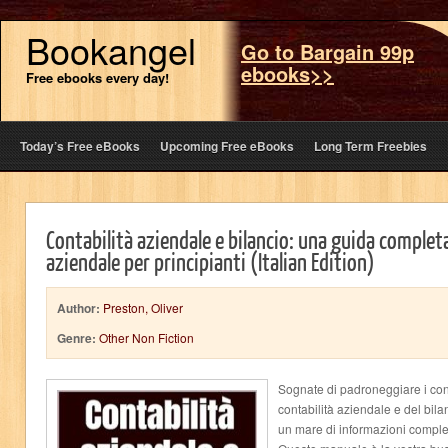
Bookangel
Go to Bargain 99p
ebooks>>
Free ebooks every day!
Today’s Free eBooks
Upcoming Free eBooks
Long Term Freebies
Contabilità aziendale e bilancio: una guida complet
aziendale per principianti (Italian Edition)
Author:
Preston, Oliver
Genre:
Other Non Fiction
Sognate di padroneggiare i con
contabilità aziendale e del bila
un mare di informazioni comple