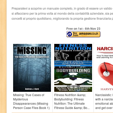
Preparatevi a scoprire un manuale completo, in grado di essere un valid
si affacciano per la prima volta al mondo della contabilità aziendale, sia pe
concetti al proprio quotidiano, migliorando la propria gestione finanziaria
Free on 1
st
- 6
th
Nov 23
Missing: True Cases of
Fitness Nutrition &amp;
Narcissistic
Mysterious
Bodybuilding: Fitness
with a narcis
Disappearances (Missing
Nutrition: The Ultimate
emotional a
Person Case Files Book 1)
Fitness Guide &amp; Bo...
and get over 