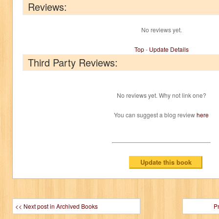
Reviews:
No reviews yet.
Top
-
Update Details
Third Party Reviews:
No reviews yet. Why not link one?
You can suggest a blog review
here
<< Next post in Archived Books
P