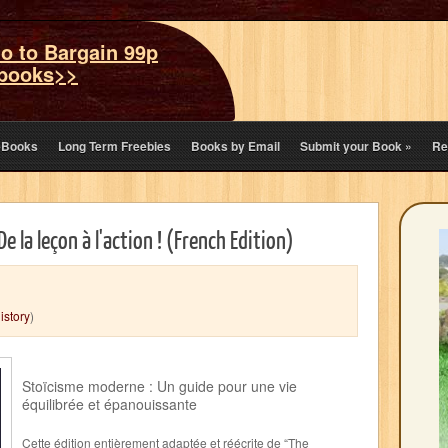
o to Bargain 99p
books>>
eBooks
Long Term Freebies
Books by Email
Submit your Book
»
Re
 la leçon à l'action ! (French Edition)
istory
)
Stoïcisme moderne : Un guide pour une vie
équilibrée et épanouissante
Cette édition entièrement adaptée et réécrite de “The