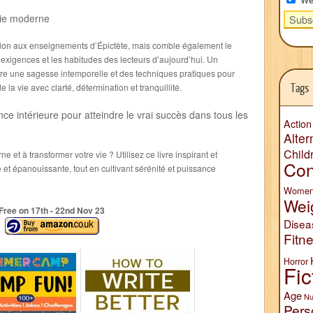
vie moderne
ction aux enseignements d’Épictète, mais comble également le
 exigences et les habitudes des lecteurs d’aujourd’hui. Un
re une sagesse intemporelle et des techniques pratiques pour
Tags
 la vie avec clarté, détermination et tranquillité.
ce intérieure pour atteindre le vrai succès dans tous les
Action
Alter
Child
 et à transformer votre vie ? Utilisez ce livre inspirant et
Con
 et épanouissante, tout en cultivant sérénité et puissance
Wome
Wei
Free on 17
th
- 22
nd
Nov 23
Disea
Fitn
Horror
Fic
Age
Nu
Pers