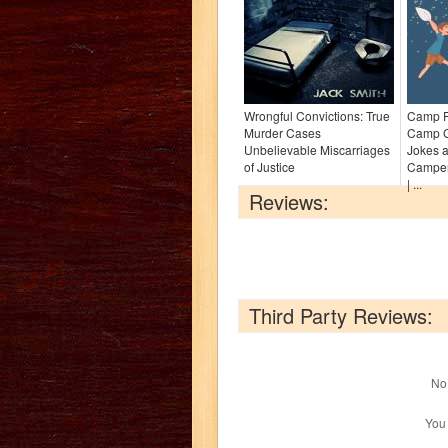
Wrongful Convictions: True
Camp F
Murder Cases
Camp Ga
Unbelievable Miscarriages
Jokes a
of Justice
Campers
| ...
Reviews:
Third Party Reviews:
No 
You