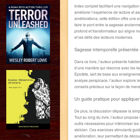
Index complet facilitant une navigatio
améliorer l’expérience de lecture et as
améliorations, cette édition offre une 
faire le pont entre la sagesse ancienne 
profond et transformateur qui aligne 
et les défis des lecteurs modernes.
Sagesse intemporelle présentée 
Dans ce livre, l’auteur présente habile
d’une manière qui résonne avec les lec
Épictète, sert de base aux enseigneme
analyse perspicace, l’auteur explore le
conseils précieux sur la façon de mener
Un guide pratique pour appliquer
De plus, la discussion dépasse la simpl
Tout au long du livre, l’auteur propose 
outils nécessaires pour intérioriser le
stoïcien. Ces exercices stimulants guid
?>
amélioration, leur permettant de découv