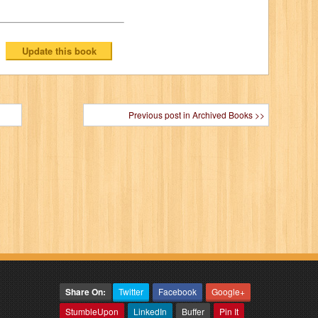
Previous post in Archived Books >>
Share On:
Twitter
Facebook
Google+
StumbleUpon
LinkedIn
Buffer
Pin It