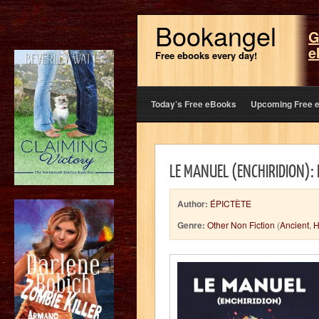
Bookangel
G
e
Free ebooks every day!
Today’s Free eBooks
Upcoming Free 
LE MANUEL (ENCHIRIDION): De
Author:
ÉPICTÈTE
Genre:
Other Non Fiction
(
Ancient
,
H