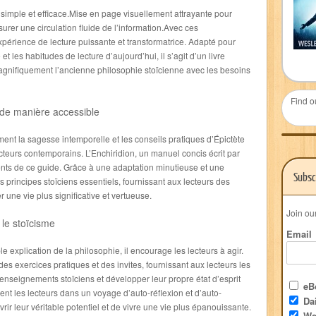
n simple et efficace.Mise en page visuellement attrayante pour
surer une circulation fluide de l’information.Avec ces
expérience de lecture puissante et transformatrice. Adapté pour
et les habitudes de lecture d’aujourd’hui, il s’agit d’un livre
magnifiquement l’ancienne philosophie stoïcienne avec les besoins
Find o
de manière accessible
ment la sagesse intemporelle et les conseils pratiques d’Épictète
teurs contemporains. L’Enchiridion, un manuel concis écrit par
nts de ce guide. Grâce à une adaptation minutieuse et une
Subsc
s principes stoïciens essentiels, fournissant aux lecteurs des
 une vie plus significative et vertueuse.
Join ou
 le stoïcisme
Email
e explication de la philosophie, il encourage les lecteurs à agir.
des exercices pratiques et des invites, fournissant aux lecteurs les
s enseignements stoïciens et développer leur propre état d’esprit
eBo
ent les lecteurs dans un voyage d’auto-réflexion et d’auto-
Dai
rir leur véritable potentiel et de vivre une vie plus épanouissante.
We