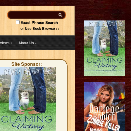
Exact Phrase Search
or Use Book Browse >>
views
»
About Us
»
Site Sponsor: