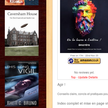
Free on 17
th
- 22
nd
Nov 23
No reviews yet.
Top
-
Update Details
Agir !
Conseils clairs, concis et pratiques p
Index complet et mise en page vi