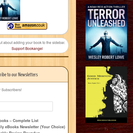
ut about adding your book to the sidebar.
Support Bookangel
ribe to our Newsletters
r Subscribers!
oks – Complete List
ly eBooks Newsletter (Your Choice)
?>
ekly Review Roundup