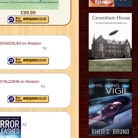
£99.99
by
by
by