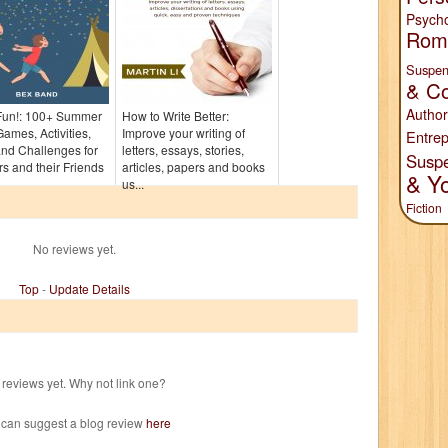
Psych
Rom
Suspen
& Co
Author
un!: 100+ Summer
How to Write Better:
mes, Activities,
Improve your writing of
Entrep
nd Challenges for
letters, essays, stories,
Susp
 and their Friends
articles, papers and books
& Y
us...
Fiction
No reviews yet.
Top
-
Update Details
reviews yet. Why not link one?
 can suggest a blog review
here