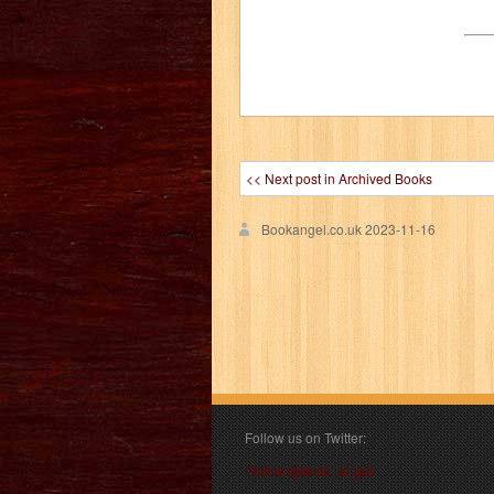
<< Next post in Archived Books
Bookangel.co.uk
2023-11-16
Follow us on Twitter:
Follow @book_angel