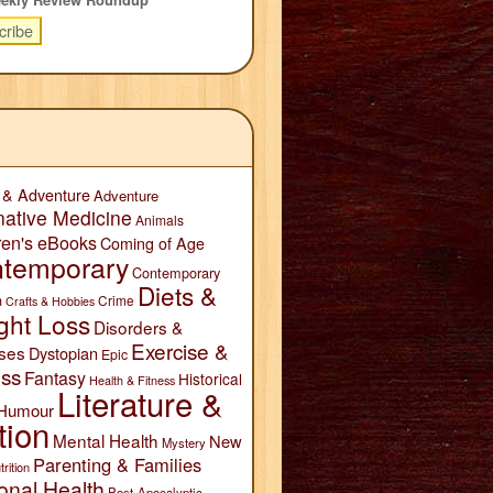
 & Adventure
Adventure
native Medicine
Animals
ren's eBooks
Coming of Age
temporary
Contemporary
Diets &
n
Crime
Crafts & Hobbies
ght Loss
Disorders &
Exercise &
ses
Dystopian
Epic
ess
Fantasy
Historical
Health & Fitness
Literature &
Humour
tion
Mental Health
New
Mystery
Parenting & Families
trition
onal Health
Post-Apocalyptic