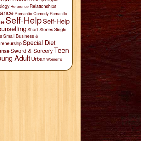
Relationships
ology
Reference
ance
Romantic Comedy
Romantic
Self-Help
Self-Help
se
unselling
Short Stories
Single
Small Business &
s
Special Diet
reneurship
Teen
Sword & Sorcery
ense
oung Adult
Urban
Women's